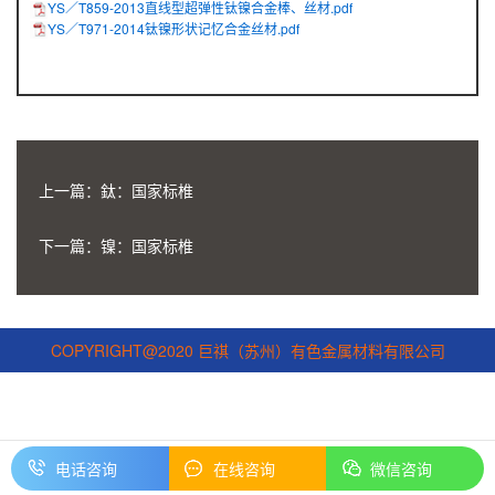
YS／T859-2013直线型超弹性钛镍合金棒、丝材.pdf
YS／T971-2014钛镍形状记忆合金丝材.pdf
上一篇：
鈦：国家标椎
下一篇：
镍：国家标椎
COPYRIGHT@2020 巨祺（苏州）有色金属材料有限公司
电话咨询
在线咨询
微信咨询