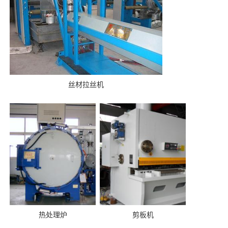
丝材拉丝机
热处理炉
剪板机